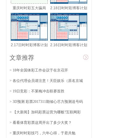
重庆时时彩五大骗局
2.18日时时彩博客计划
2.17日时时彩博客计划
2.16日时时彩博客计划
文章推荐
> 18年全国体彩工作会议于在京召开
> 各位代理会员请注意！天臣娱乐（原名京城
> 19日竞彩：不莱梅冲击联赛首胜
> 3D预测 彩票2017311期倾心尽力预测送号码
> 【大新闻】加码彩票运营为哪般?互联网彩
> 看看体育彩票这周开出了多少大奖？
> 重庆时时彩技巧，六年心得，于君共勉